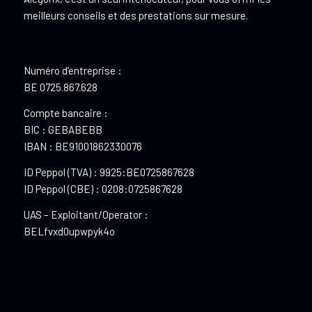
meilleurs conseils et des prestations sur mesure.
Numéro d’entreprise :
BE 0725.867.628
Compte bancaire :
BIC : GEBABEBB
IBAN : BE91001862330076
ID Peppol (TVA) : 9925:BE0725867628
ID Peppol (CBE) : 0208:0725867628
UAS – Exploitant/Operator :
BELfvxd0upwpyk4o