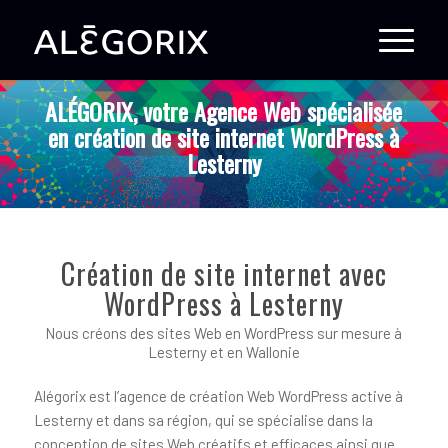
ALÉGORIX, votre Agence Web spécialisée
en création de site internet WordPress à
Lesterny
Création de site internet avec
WordPress à Lesterny
Nous créons des sites Web en WordPress sur mesure à
Lesterny et en Wallonie
Alégorix est l’agence de création Web WordPress active à
Lesterny et dans sa région, qui se spécialise dans la
conception de sites Web créatifs et efficaces ainsi que