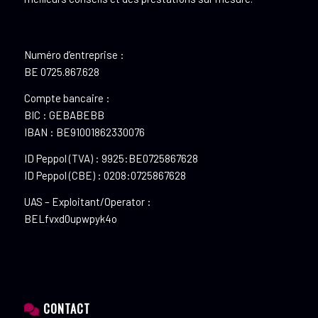
Numéro d’entreprise :
BE 0725.867.628
Compte bancaire :
BIC : GEBABEBB
IBAN : BE91001862330076
ID Peppol (TVA) : 9925:BE0725867628
ID Peppol (CBE) : 0208:0725867628
UAS – Exploitant/Operator :
BELfvxd0upwpyk4o
CONTACT