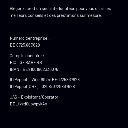
Alégorix, c’est un seul interlocuteur, pour vous offrir les
meilleurs conseils et des prestations sur mesure.
Numéro d’entreprise :
BE 0725.867.628
Compte bancaire :
BIC : GEBABEBB
IBAN : BE91001862330076
ID Peppol (TVA) : 9925:BE0725867628
ID Peppol (CBE) : 0208:0725867628
UAS – Exploitant/Operator :
BELfvxd0upwpyk4o