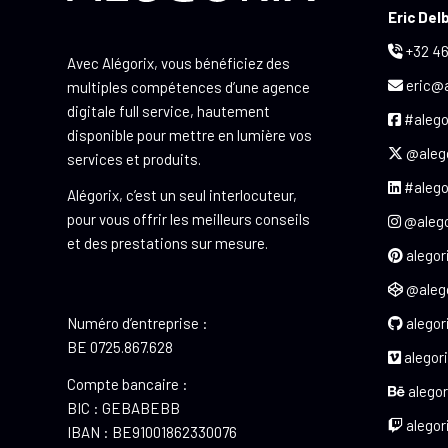
Eric Del
+32 46
Avec Alégorix, vous bénéficiez des
eric@a
multiples compétences d’une agence
digitale full service, hautement
#alego
disponible pour mettre en lumière vos
@aleg
services et produits.
#alego
Alégorix, c’est un seul interlocuteur,
pour vous offrir les meilleurs conseils
@alego
et des prestations sur mesure.
alegor
@alego
Numéro d’entreprise :
alegor
BE 0725.867.628
alegori
Compte bancaire :
alegor
BIC : GEBABEBB
alegor
IBAN : BE91001862330076