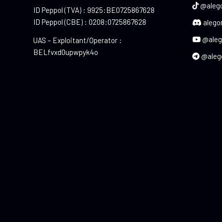
@alego
ID Peppol (TVA) : 9925:BE0725867628
ID Peppol (CBE) : 0208:0725867628
alegor
@aleg
UAS – Exploitant/Operator :
BELfvxd0upwpyk4o
@aleg