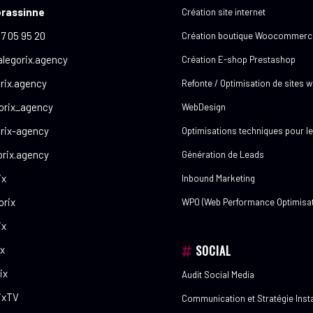
brassinne
Création site internet
7 05 95 20
Création boutique Woocommerc
legorix.agency
Création E-shop Prestashop
rix.agency
Refonte / Optimisation de sites 
orix_agency
WebDesign
rix-agency
Optimisations techniques pour l
rix.agency
Génération de Leads
ix
Inbound Marketing
rix
WPO (Web Performance Optimisat
ix
SOCIAL
x
ix
Audit Social Media
ixTV
Communication et Stratégie Ins