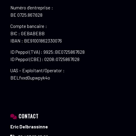
Numéro d’entreprise :
BE 0725.867.628
Compte bancaire :
BIC : GEBABEBB
IBAN : BE91001862330076
ID Peppol (TVA) : 9925:BE0725867628
ID Peppol (CBE) : 0208:0725867628
UAS – Exploitant/Operator :
BELfvxd0upwpyk4o
CONTACT
Eric Delbrassinne