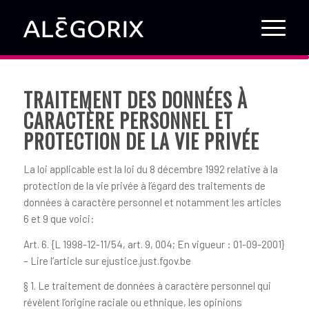
TRAITEMENT DES DONNÉES À
CARACTÈRE PERSONNEL ET
PROTECTION DE LA VIE PRIVÉE
La loi applicable est la loi du 8 décembre 1992 relative à la
protection de la vie privée à l’égard des traitements de
données à caractère personnel et notamment les articles
6 et 9 que voici:
Art. 6. {L 1998-12-11/54, art. 9, 004; En vigueur : 01-09-2001}
– Lire l’article sur ejustice.just.fgov.be
§ 1. Le traitement de données à caractère personnel qui
révèlent l’origine raciale ou ethnique, les opinions