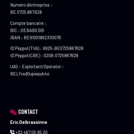
Numéro d’entreprise :
BE 0725.867.628
Compte bancaire :
BIC : GEBABEBB
IBAN : BE91001862330076
ID Peppol (TVA) : 9925:BE0725867628
ID Peppol (CBE) : 0208:0725867628
UAS – Exploitant/Operator :
BELfvxd0upwpyk4o
CONTACT
Eric Delbrassinne
+32 467 05 95 20