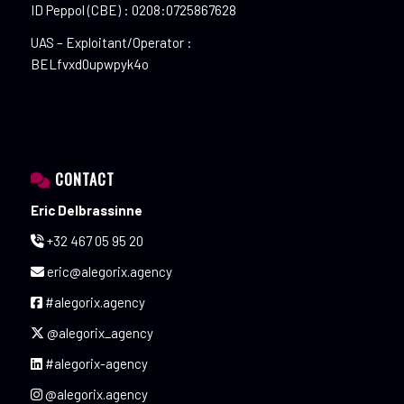
ID Peppol (CBE) : 0208:0725867628
UAS – Exploitant/Operator :
BELfvxd0upwpyk4o
CONTACT
Eric Delbrassinne
+32 467 05 95 20
eric@alegorix.agency
#alegorix.agency
@alegorix_agency
#alegorix-agency
@alegorix.agency