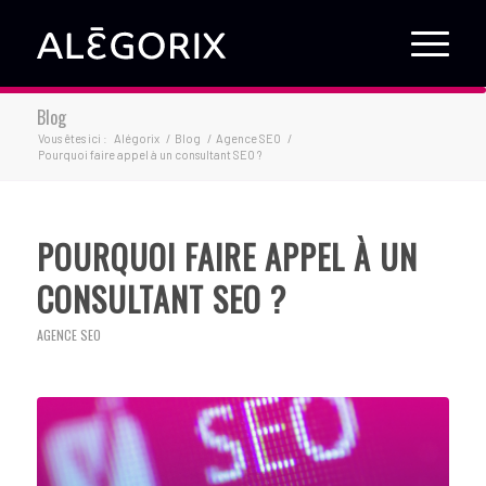
Blog
Vous êtes ici :
Alégorix
/
Blog
/
Agence SEO
/
Pourquoi faire appel à un consultant SEO ?
POURQUOI FAIRE APPEL À UN
CONSULTANT SEO ?
AGENCE SEO