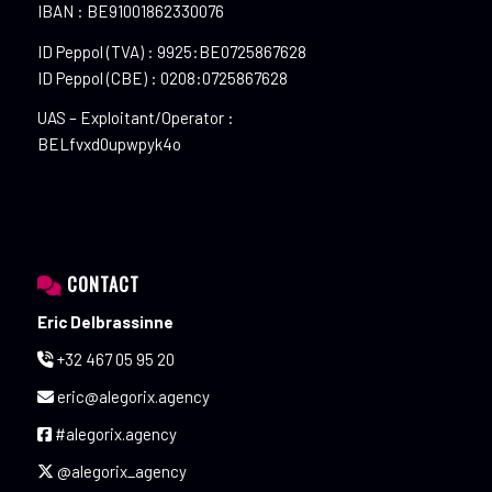
IBAN : BE91001862330076
ID Peppol (TVA) : 9925:BE0725867628
ID Peppol (CBE) : 0208:0725867628
UAS – Exploitant/Operator :
BELfvxd0upwpyk4o
CONTACT
Eric Delbrassinne
+32 467 05 95 20
eric@alegorix.agency
#alegorix.agency
@alegorix_agency