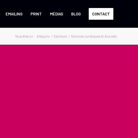
EMAILING
PRINT
MÉDIAS
BLOG
CONTACT
Vous êtes ici :
Alégorix
/
Secteurs
/
Services Juridiques et Avocats