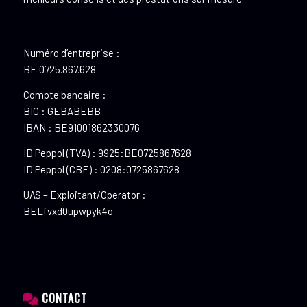
Numéro d’entreprise :
BE 0725.867.628
Compte bancaire :
BIC : GEBABEBB
IBAN : BE91001862330076
ID Peppol (TVA) : 9925:BE0725867628
ID Peppol (CBE) : 0208:0725867628
UAS – Exploitant/Operator :
BELfvxd0upwpyk4o
CONTACT