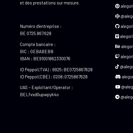
et des prestations sur mesure.
alegor
@alego
Numéro d’entreprise :
alegor
BE 0725.867.628
alegori
Compte bancaire :
alegor
BIC : GEBABEBB
alegor
IBAN : BE91001862330076
@alego
ID Peppol (TVA) : 9925:BE0725867628
ID Peppol (CBE) : 0208:0725867628
alegor
@aleg
UAS – Exploitant/Operator :
BELfvxd0upwpyk4o
@aleg