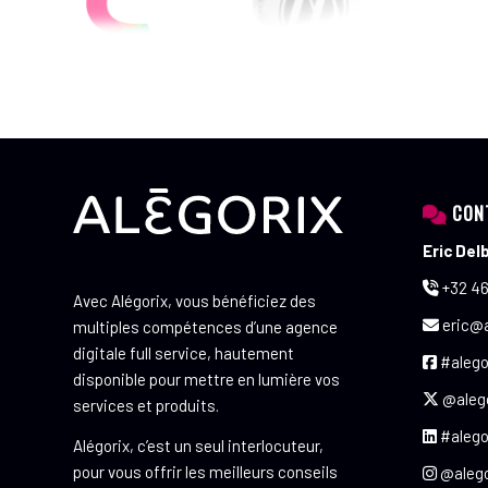
CON
Eric Del
+32 46
Avec Alégorix, vous bénéficiez des
eric@a
multiples compétences d’une agence
digitale full service, hautement
#alego
disponible pour mettre en lumière vos
@aleg
services et produits.
#alego
Alégorix, c’est un seul interlocuteur,
pour vous offrir les meilleurs conseils
@alego