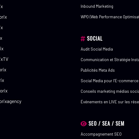
ix
Inbound Marketing
rix
WPO (Web Performance Optimisat
ix
SOCIAL
x
ix
Audit Social Media
ixTV
Communication et Stratégie Ins
rix
Publicités Meta Ads
ix
Social Media pour l’E-commerce
orix
Conseils marketing médias soci
orixagency
Événements en LIVE sur les rés
SEO / SEA / SEM
Accompagnement SEO