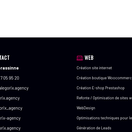
TACT
WEB
brassinne
Création site internet
7 05 95 20
Création boutique Woocommerc
legorix.agency
Création E-shop Prestashop
rix.agency
Refonte / Optimisation de sites 
orix_agency
WebDesign
rix-agency
Optimisations techniques pour l
rix.agency
Génération de Leads