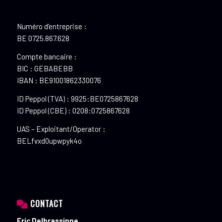
Numéro d’entreprise :
BE 0725.867.628
Compte bancaire :
BIC : GEBABEBB
IBAN : BE91001862330076
ID Peppol (TVA) : 9925:BE0725867628
ID Peppol (CBE) : 0208:0725867628
UAS – Exploitant/Operator :
BELfvxd0upwpyk4o
CONTACT
Eric Delbrassinne