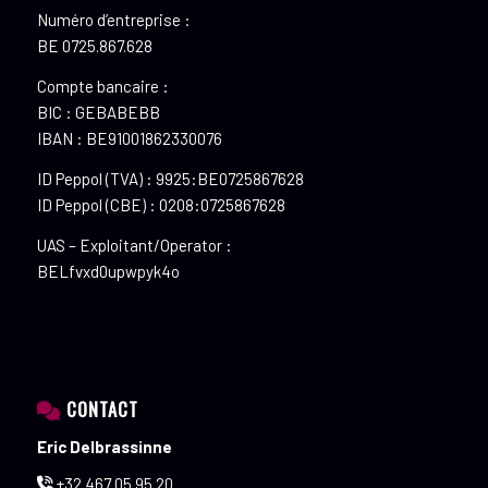
Numéro d’entreprise :
BE 0725.867.628
Compte bancaire :
BIC : GEBABEBB
IBAN : BE91001862330076
ID Peppol (TVA) : 9925:BE0725867628
ID Peppol (CBE) : 0208:0725867628
UAS – Exploitant/Operator :
BELfvxd0upwpyk4o
CONTACT
Eric Delbrassinne
+32 467 05 95 20