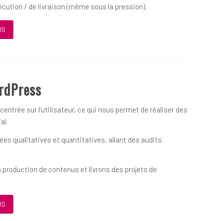
écution / de livraison (même sous la pression).
US
rdPress
ntrée sur l’utilisateur, ce qui nous permet de réaliser des
al.
s qualitatives et quantitatives, allant des audits
 production de contenus et livrons des projets de
US