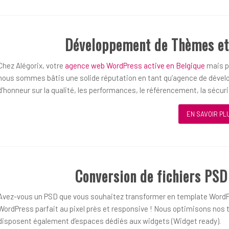
Développement de Thèmes et
Chez Alégorix, votre
agence web WordPress active en Belgique
mais pl
nous sommes bâtis une solide réputation en tant qu’agence de dével
d’honneur sur la qualité, les performances, le référencement, la sécurit
EN SAVOIR PL
Conversion de fichiers PS
Avez-vous un PSD que vous souhaitez transformer en template WordP
WordPress parfait au pixel près et responsive ! Nous optimisons nos t
disposent également d’espaces dédiés aux widgets (Widget ready).