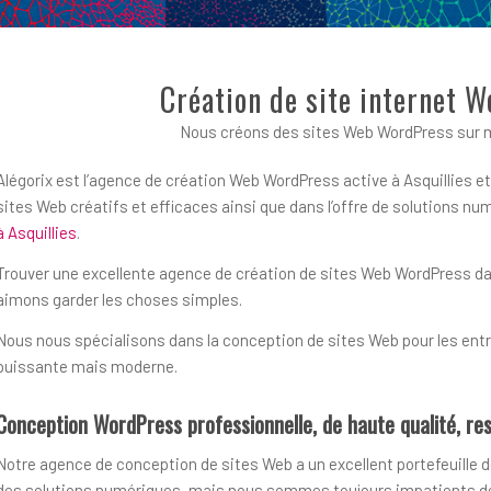
Création de site internet W
Nous créons des sites Web WordPress sur me
Alégorix est l’agence de création Web WordPress active à Asquillies et
sites Web créatifs et efficaces ainsi que dans l’offre de solutions 
à Asquillies
.
Trouver une excellente agence de création de sites Web WordPress dans 
aimons garder les choses simples.
Nous nous spécialisons dans la conception de sites Web pour les entre
puissante mais moderne.
Conception WordPress professionnelle, de haute qualité, res
Notre agence de conception de sites Web a un excellent portefeuille d
des solutions numériques, mais nous sommes toujours impatients de r