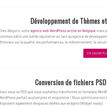
Développement de Thèmes et
Chez Alégorix, votre
agence web WordPress active en Belgique
mais pl
sommes bâtis une solide réputation en tant qu’agence de développem
d’honneur sur la qualité, les performances, le référencement, la sécurit
EN SAVOIR PL
Conversion de fichiers PS
Avez-vous un PSD que vous souhaitez transformer en template WordP
WordPress parfait au pixel près et responsive ! Nous optimisons nos t
disposent également d’espaces dédiés aux widgets (Widget ready).