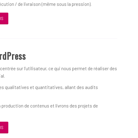
écution / de livraison (même sous la pression).
US
rdPress
ntrée sur l’utilisateur, ce qui nous permet de réaliser des
al.
 qualitatives et quantitatives, allant des audits
 production de contenus et livrons des projets de
US