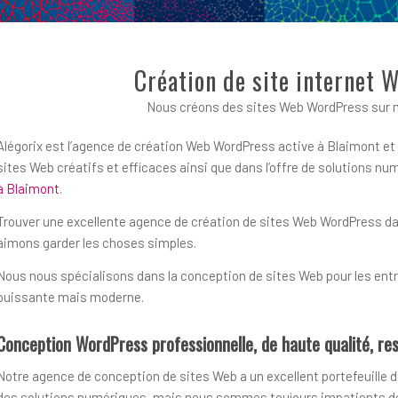
Création de site internet 
Nous créons des sites Web WordPress sur m
Alégorix est l’agence de création Web WordPress active à Blaimont et 
sites Web créatifs et efficaces ainsi que dans l’offre de solutions 
à Blaimont
.
Trouver une excellente agence de création de sites Web WordPress dans 
aimons garder les choses simples.
Nous nous spécialisons dans la conception de sites Web pour les entre
puissante mais moderne.
Conception WordPress professionnelle, de haute qualité, res
Notre agence de conception de sites Web a un excellent portefeuille d
des solutions numériques, mais nous sommes toujours impatients de r