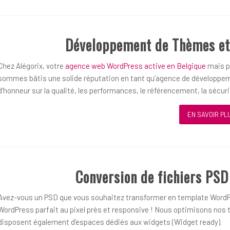
Développement de Thèmes et
Chez Alégorix, votre
agence web WordPress active en Belgique
mais pl
sommes bâtis une solide réputation en tant qu’agence de développem
d’honneur sur la qualité, les performances, le référencement, la sécurit
EN SAVOIR PL
Conversion de fichiers PS
Avez-vous un PSD que vous souhaitez transformer en template WordP
WordPress parfait au pixel près et responsive ! Nous optimisons nos t
disposent également d’espaces dédiés aux widgets (Widget ready).