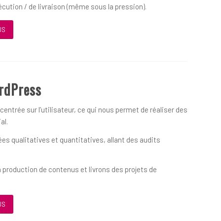
écution / de livraison (même sous la pression).
US
rdPress
ntrée sur l’utilisateur, ce qui nous permet de réaliser des
al.
 qualitatives et quantitatives, allant des audits
 production de contenus et livrons des projets de
US