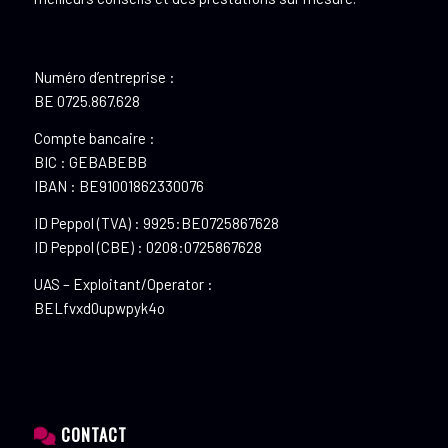
Numéro d’entreprise :
BE 0725.867.628
Compte bancaire :
BIC : GEBABEBB
IBAN : BE91001862330076
ID Peppol (TVA) : 9925:BE0725867628
ID Peppol (CBE) : 0208:0725867628
UAS – Exploitant/Operator :
BELfvxd0upwpyk4o
CONTACT