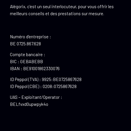
Alégorix, c’est un seul interlocuteur, pour vous offrir les
meilleurs conseils et des prestations sur mesure.
Numéro d’entreprise :
BE 0725.867.628
Compte bancaire :
BIC : GEBABEBB
IBAN : BE91001862330076
ID Peppol (TVA) : 9925:BE0725867628
ID Peppol (CBE) : 0208:0725867628
UAS – Exploitant/Operator :
BELfvxd0upwpyk4o