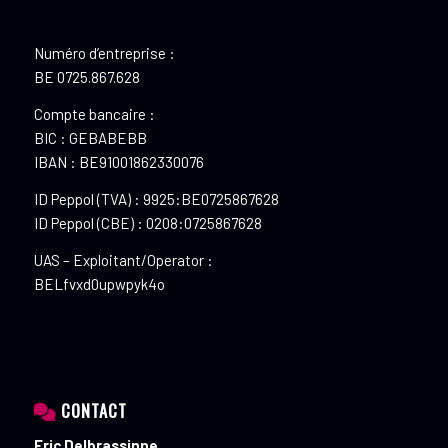
Numéro d’entreprise :
BE 0725.867.628
Compte bancaire :
BIC : GEBABEBB
IBAN : BE91001862330076
ID Peppol (TVA) : 9925:BE0725867628
ID Peppol (CBE) : 0208:0725867628
UAS – Exploitant/Operator :
BELfvxd0upwpyk4o
CONTACT
Eric Delbrassinne