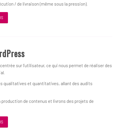
écution / de livraison (même sous la pression).
US
rdPress
ntrée sur l’utilisateur, ce qui nous permet de réaliser des
al.
qualitatives et quantitatives, allant des audits
 production de contenus et livrons des projets de
US