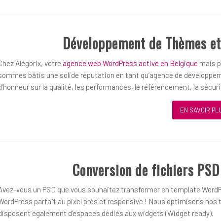
Développement de Thèmes et
Chez Alégorix, votre
agence web WordPress active en Belgique
mais pl
sommes bâtis une solide réputation en tant qu’agence de développem
d’honneur sur la qualité, les performances, le référencement, la sécurit
EN SAVOIR PL
Conversion de fichiers PS
Avez-vous un PSD que vous souhaitez transformer en template WordP
WordPress parfait au pixel près et responsive ! Nous optimisons nos t
disposent également d’espaces dédiés aux widgets (Widget ready).