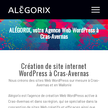
ALÉGORIX, votre Agence Web WordPress à
Cras-Avernas
Création de site internet
WordPress à Cras-Avernas
Nous créons des sites Web WordPress sur mesure à Cras-
Avernas et en Wallonie
Alégorix est l’agence de création Web WordPress active à
Cras-Avernas et dans sa région, qui se spécialise dans la
conception de sites Web créatifs et efficaces ainsi que