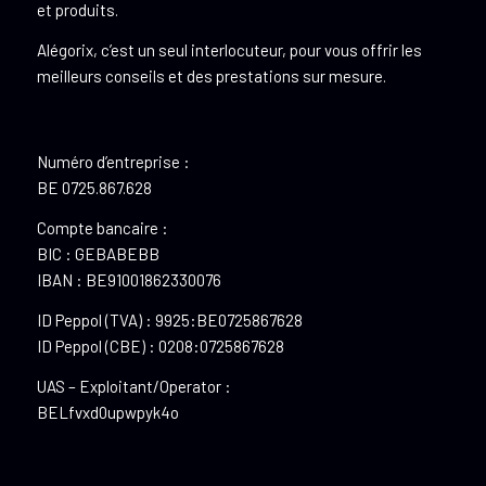
et produits.
Alégorix, c’est un seul interlocuteur, pour vous offrir les
meilleurs conseils et des prestations sur mesure.
Numéro d’entreprise :
BE 0725.867.628
Compte bancaire :
BIC : GEBABEBB
IBAN : BE91001862330076
ID Peppol (TVA) : 9925:BE0725867628
ID Peppol (CBE) : 0208:0725867628
UAS – Exploitant/Operator :
BELfvxd0upwpyk4o