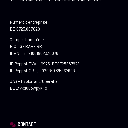
Numéro d’entreprise :
BE 0725.867.628
Compte bancaire :
BIC : GEBABEBB
IBAN : BE91001862330076
ID Peppol (TVA) : 9925:BE0725867628
ID Peppol (CBE) : 0208:0725867628
UAS – Exploitant/Operator :
BELfvxd0upwpyk4o
CONTACT