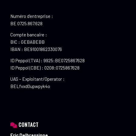
Numéro d’entreprise :
BE 0725.867.628
Compte bancaire :
BIC : GEBABEBB
IBAN : BE91001862330076
ID Peppol (TVA) : 9925:BE0725867628
ID Peppol (CBE) : 0208:0725867628
UAS – Exploitant/Operator :
BELfvxd0upwpyk4o
CONTACT
Eric Delbrassinne