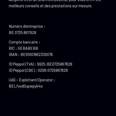
meilleurs conseils et des prestations sur mesure.
Numéro d’entreprise :
BE 0725.867.628
Compte bancaire :
BIC : GEBABEBB
IBAN : BE91001862330076
ID Peppol (TVA) : 9925:BE0725867628
ID Peppol (CBE) : 0208:0725867628
UAS – Exploitant/Operator :
BELfvxd0upwpyk4o