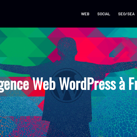
WEB
SOCIAL
SEO/SEA
gence Web WordPress à F