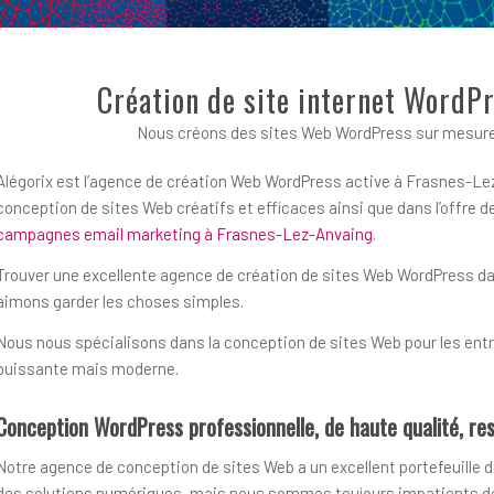
Création de site internet WordP
Nous créons des sites Web WordPress sur mesure
Alégorix est l’agence de création Web WordPress active à Frasnes-Lez
conception de sites Web créatifs et efficaces ainsi que dans l’offre
campagnes email marketing à Frasnes-Lez-Anvaing
.
Trouver une excellente agence de création de sites Web WordPress dans 
aimons garder les choses simples.
Nous nous spécialisons dans la conception de sites Web pour les entre
puissante mais moderne.
Conception WordPress professionnelle, de haute qualité, res
Notre agence de conception de sites Web a un excellent portefeuille d
des solutions numériques, mais nous sommes toujours impatients de r