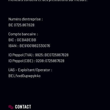
Numéro d’entreprise :
BE 0725.867.628
Compte bancaire :
BIC : GEBABEBB
IBAN : BE91001862330076
ID Peppol (TVA) : 9925:BE0725867628
ID Peppol (CBE) : 0208:0725867628
UAS – Exploitant/Operator :
BELfvxd0upwpyk4o
CONTACT