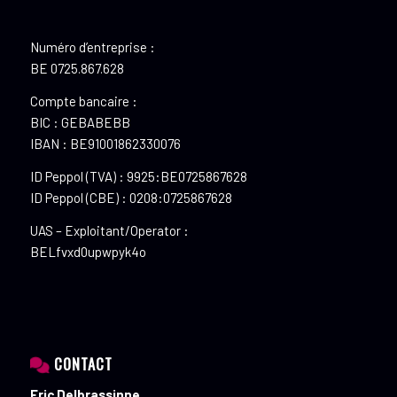
Numéro d’entreprise :
BE 0725.867.628
Compte bancaire :
BIC : GEBABEBB
IBAN : BE91001862330076
ID Peppol (TVA) : 9925:BE0725867628
ID Peppol (CBE) : 0208:0725867628
UAS – Exploitant/Operator :
BELfvxd0upwpyk4o
CONTACT
Eric Delbrassinne