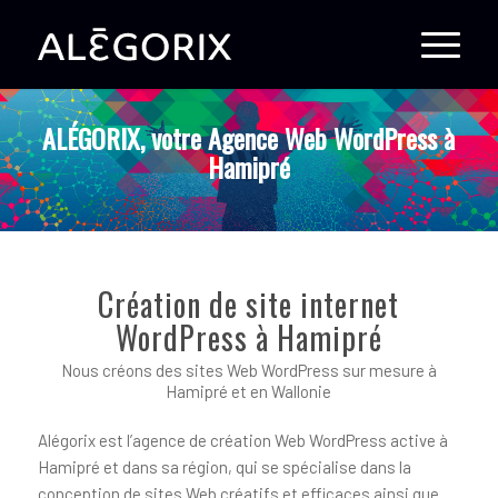
ALÉGORIX, votre Agence Web WordPress à
Hamipré
Création de site internet
WordPress à Hamipré
Nous créons des sites Web WordPress sur mesure à
Hamipré et en Wallonie
Alégorix est l’agence de création Web WordPress active à
Hamipré et dans sa région, qui se spécialise dans la
conception de sites Web créatifs et efficaces ainsi que