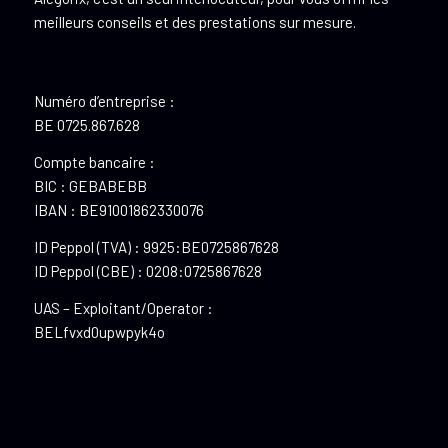
meilleurs conseils et des prestations sur mesure.
Numéro d’entreprise :
BE 0725.867.628
Compte bancaire :
BIC : GEBABEBB
IBAN : BE91001862330076
ID Peppol (TVA) : 9925:BE0725867628
ID Peppol (CBE) : 0208:0725867628
UAS – Exploitant/Operator :
BELfvxd0upwpyk4o