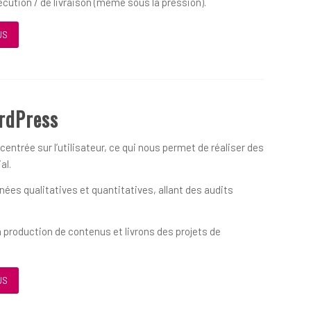
écution / de livraison (même sous la pression).
US
rdPress
ntrée sur l’utilisateur, ce qui nous permet de réaliser des
al.
es qualitatives et quantitatives, allant des audits
 production de contenus et livrons des projets de
US