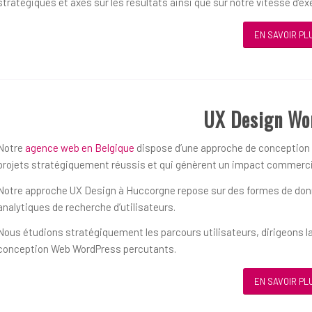
stratégiques et axés sur les résultats ainsi que sur notre vitesse d’ex
EN SAVOIR PL
UX Design Wo
Notre
agence web en Belgique
dispose d’une approche de conception ce
projets stratégiquement réussis et qui génèrent un impact commerci
Notre approche UX Design à Huccorgne repose sur des formes de donné
analytiques de recherche d’utilisateurs.
Nous étudions stratégiquement les parcours utilisateurs, dirigeons la
conception Web WordPress percutants.
EN SAVOIR PL