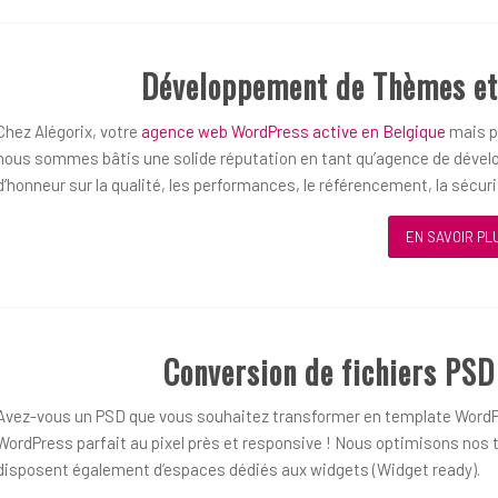
Développement de Thèmes et
Chez Alégorix, votre
agence web WordPress active en Belgique
mais pl
nous sommes bâtis une solide réputation en tant qu’agence de dével
d’honneur sur la qualité, les performances, le référencement, la sécurit
EN SAVOIR PL
Conversion de fichiers PS
Avez-vous un PSD que vous souhaitez transformer en template WordP
WordPress parfait au pixel près et responsive ! Nous optimisons nos t
disposent également d’espaces dédiés aux widgets (Widget ready).