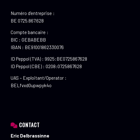
Numéro d’entreprise :
BE 0725.867.628
Compte bancaire :
BIC : GEBABEBB
IBAN : BE91001862330076
ID Peppol (TVA) : 9925:BE0725867628
ID Peppol (CBE) : 0208:0725867628
UAS – Exploitant/Operator :
BELfvxd0upwpyk4o
CONTACT
Eric Delbrassinne