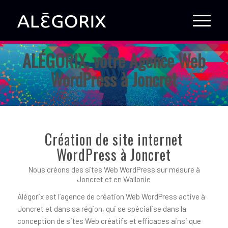
ALÉGORIX, votre Agence Web
WordPress à Joncret
Création de site internet
WordPress à Joncret
Nous créons des sites Web WordPress sur mesure à
Joncret et en Wallonie
Alégorix est l’agence de création Web WordPress active à
Joncret et dans sa région, qui se spécialise dans la
conception de sites Web créatifs et efficaces ainsi que