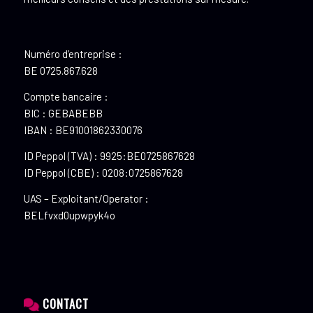
Numéro d’entreprise :
BE 0725.867.628
Compte bancaire :
BIC : GEBABEBB
IBAN : BE91001862330076
ID Peppol (TVA) : 9925:BE0725867628
ID Peppol (CBE) : 0208:0725867628
UAS – Exploitant/Operator :
BELfvxd0upwpyk4o
CONTACT