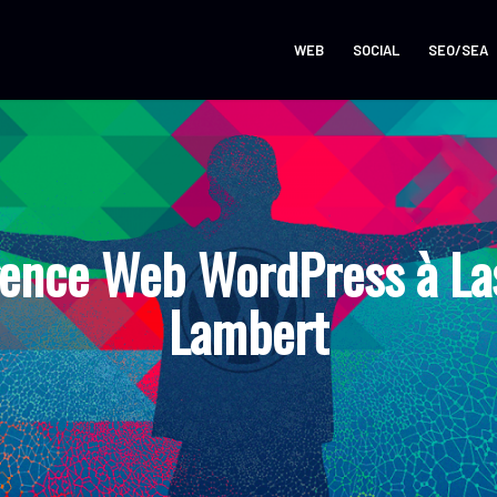
WEB
SOCIAL
SEO/SEA
ence Web WordPress à La
Lambert