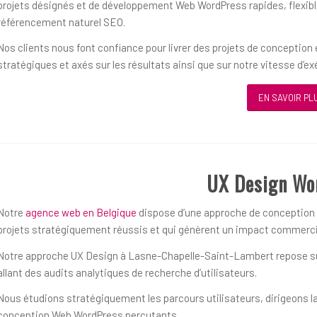
projets désignés et de développement Web WordPress rapides, flexible
référencement naturel SEO.
Nos clients nous font confiance pour livrer des projets de concepti
stratégiques et axés sur les résultats ainsi que sur notre vitesse d’ex
EN SAVOIR PL
UX Design Wo
Notre
agence web en Belgique
dispose d’une approche de conception ce
projets stratégiquement réussis et qui génèrent un impact commerci
Notre approche UX Design à Lasne-Chapelle-Saint-Lambert repose sur
allant des audits analytiques de recherche d’utilisateurs.
Nous étudions stratégiquement les parcours utilisateurs, dirigeons la
conception Web WordPress percutants.