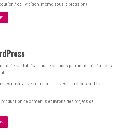
écution / de livraison (même sous la pression).
US
rdPress
ntrée sur l’utilisateur, ce qui nous permet de réaliser des
al.
ées qualitatives et quantitatives, allant des audits
 production de contenus et livrons des projets de
US