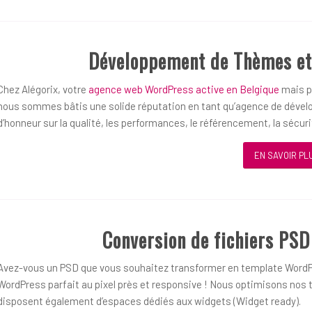
Développement de Thèmes et
Chez Alégorix, votre
agence web WordPress active en Belgique
mais pl
nous sommes bâtis une solide réputation en tant qu’agence de dével
d’honneur sur la qualité, les performances, le référencement, la sécurit
EN SAVOIR PL
Conversion de fichiers PS
Avez-vous un PSD que vous souhaitez transformer en template WordP
WordPress parfait au pixel près et responsive ! Nous optimisons nos t
disposent également d’espaces dédiés aux widgets (Widget ready).