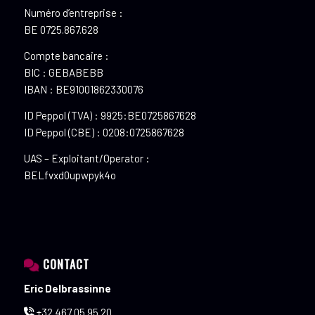
Numéro d’entreprise :
BE 0725.867.628
Compte bancaire :
BIC : GEBABEBB
IBAN : BE91001862330076
ID Peppol (TVA) : 9925:BE0725867628
ID Peppol (CBE) : 0208:0725867628
UAS – Exploitant/Operator :
BELfvxd0upwpyk4o
CONTACT
Eric Delbrassinne
+32 467 05 95 20