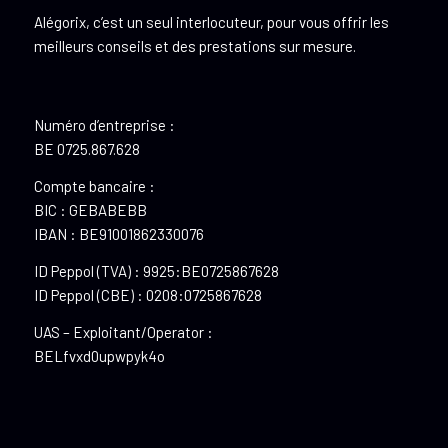
Alégorix, c’est un seul interlocuteur, pour vous offrir les
meilleurs conseils et des prestations sur mesure.
Numéro d’entreprise :
BE 0725.867.628
Compte bancaire :
BIC : GEBABEBB
IBAN : BE91001862330076
ID Peppol (TVA) : 9925:BE0725867628
ID Peppol (CBE) : 0208:0725867628
UAS – Exploitant/Operator :
BELfvxd0upwpyk4o