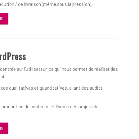
écution / de livraison (même sous la pression).
US
rdPress
ntrée sur l’utilisateur, ce qui nous permet de réaliser des
al.
es qualitatives et quantitatives, allant des audits
 production de contenus et livrons des projets de
US