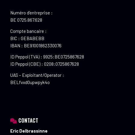
Numéro d’entreprise :
BE 0725.867.628
Compte bancaire :
BIC : GEBABEBB
IBAN : BE91001862330076
ID Peppol (TVA) : 9925:BE0725867628
ID Peppol (CBE) : 0208:0725867628
UAS – Exploitant/Operator :
BELfvxd0upwpyk4o
CONTACT
Eric Delbrassinne