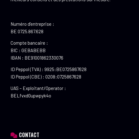
Numéro d’entreprise :
BE 0725.867.628
Compte bancaire :
BIC : GEBABEBB
IBAN : BE91001862330076
ID Peppol (TVA) : 9925:BE0725867628
ID Peppol (CBE) : 0208:0725867628
UAS – Exploitant/Operator :
BELfvxd0upwpyk4o
CONTACT