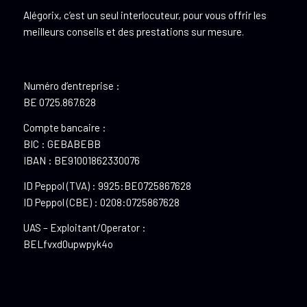
Alégorix, c’est un seul interlocuteur, pour vous offrir les
meilleurs conseils et des prestations sur mesure.
Numéro d’entreprise :
BE 0725.867.628
Compte bancaire :
BIC : GEBABEBB
IBAN : BE91001862330076
ID Peppol (TVA) : 9925:BE0725867628
ID Peppol (CBE) : 0208:0725867628
UAS – Exploitant/Operator :
BELfvxd0upwpyk4o