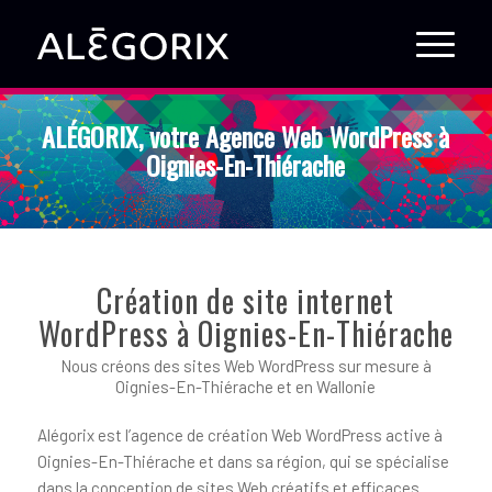
ALÉGORIX, votre Agence Web WordPress à
Oignies-En-Thiérache
Création de site internet
WordPress à Oignies-En-Thiérache
Nous créons des sites Web WordPress sur mesure à
Oignies-En-Thiérache et en Wallonie
Alégorix est l’agence de création Web WordPress active à
Oignies-En-Thiérache et dans sa région, qui se spécialise
dans la conception de sites Web créatifs et efficaces