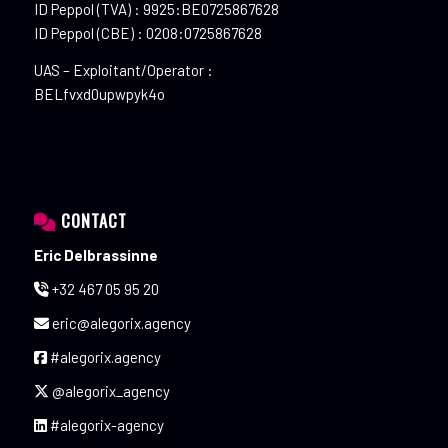
ID Peppol (TVA) : 9925:BE0725867628
ID Peppol (CBE) : 0208:0725867628
UAS – Exploitant/Operator :
BELfvxd0upwpyk4o
CONTACT
Eric Delbrassinne
+32 467 05 95 20
eric@alegorix.agency
#alegorix.agency
@alegorix_agency
#alegorix-agency