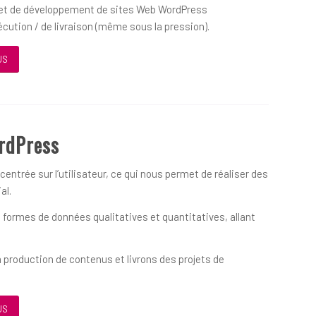
on et de développement de sites Web WordPress
écution / de livraison (même sous la pression).
US
rdPress
ntrée sur l’utilisateur, ce qui nous permet de réaliser des
al.
formes de données qualitatives et quantitatives, allant
 production de contenus et livrons des projets de
US