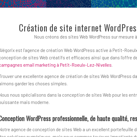
Création de site internet WordPres
Nous créons des sites Web WordPress sur mesure à 
Alégorix est l’agence de création Web WordPress active à Petit-Roeulx
conception de sites Web créatifs et efficaces ainsi que dans l’offre
campagnes email marketing à Petit-Roeulx-Lez-Nivelles
.
Trouver une excellente agence de création de sites Web WordPress dans 
aimons garder les choses simples.
Nous nous spécialisons dans la conception de sites Web pour les entre
puissante mais moderne.
Conception WordPress professionnelle, de haute qualité, res
Notre agence de conception de sites Web a un excellent portefeuille d
des solutions numériques, mais nous sommes toujours impatients de r