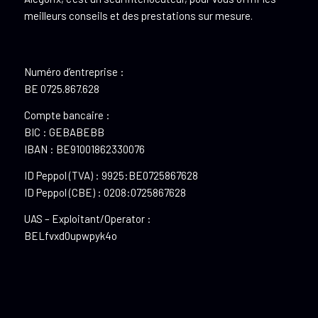
meilleurs conseils et des prestations sur mesure.
Numéro d’entreprise :
BE 0725.867.628
Compte bancaire :
BIC : GEBABEBB
IBAN : BE91001862330076
ID Peppol (TVA) : 9925:BE0725867628
ID Peppol (CBE) : 0208:0725867628
UAS – Exploitant/Operator :
BELfvxd0upwpyk4o