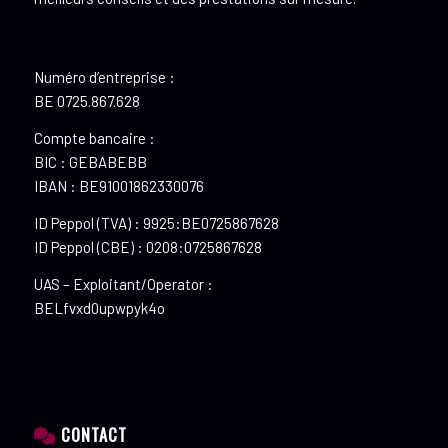
Numéro d’entreprise :
BE 0725.867.628
Compte bancaire :
BIC : GEBABEBB
IBAN : BE91001862330076
ID Peppol (TVA) : 9925:BE0725867628
ID Peppol (CBE) : 0208:0725867628
UAS – Exploitant/Operator :
BELfvxd0upwpyk4o
CONTACT