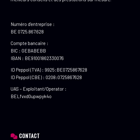
Numéro d’entreprise :
BE 0725.867.628
Compte bancaire :
BIC : GEBABEBB
IBAN : BE91001862330076
ID Peppol (TVA) : 9925:BE0725867628
ID Peppol (CBE) : 0208:0725867628
UAS – Exploitant/Operator :
BELfvxd0upwpyk4o
CONTACT