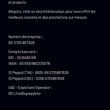
et produits.
Alégorix, c’est un seul interlocuteur, pour vous offrir les
meilleurs conseils et des prestations sur mesure.
Numéro d’entreprise :
BE 0725.867.628
Compte bancaire :
BIC : GEBABEBB
IBAN : BE91001862330076
ID Peppol (TVA) : 9925:BE0725867628
ID Peppol (CBE) : 0208:0725867628
UAS – Exploitant/Operator :
BELfvxd0upwpyk4o