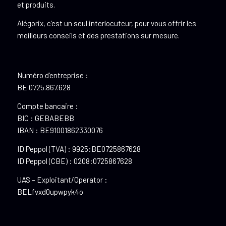
et produits.
Alégorix, c’est un seul interlocuteur, pour vous offrir les
meilleurs conseils et des prestations sur mesure.
Numéro d’entreprise :
BE 0725.867.628
Compte bancaire :
BIC : GEBABEBB
IBAN : BE91001862330076
ID Peppol (TVA) : 9925:BE0725867628
ID Peppol (CBE) : 0208:0725867628
UAS – Exploitant/Operator :
BELfvxd0upwpyk4o