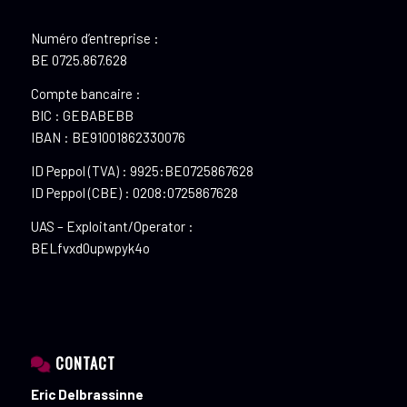
Numéro d’entreprise :
BE 0725.867.628
Compte bancaire :
BIC : GEBABEBB
IBAN : BE91001862330076
ID Peppol (TVA) : 9925:BE0725867628
ID Peppol (CBE) : 0208:0725867628
UAS – Exploitant/Operator :
BELfvxd0upwpyk4o
CONTACT
Eric Delbrassinne