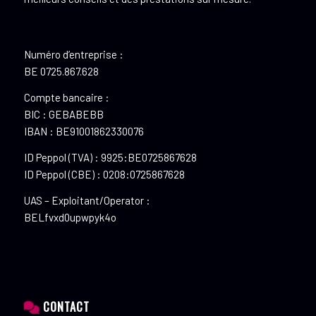
Numéro d’entreprise :
BE 0725.867.628
Compte bancaire :
BIC : GEBABEBB
IBAN : BE91001862330076
ID Peppol (TVA) : 9925:BE0725867628
ID Peppol (CBE) : 0208:0725867628
UAS – Exploitant/Operator :
BELfvxd0upwpyk4o
CONTACT