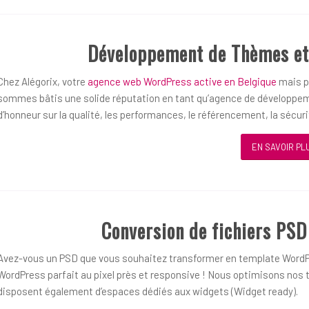
Développement de Thèmes et
Chez Alégorix, votre
agence web WordPress active en Belgique
mais pl
sommes bâtis une solide réputation en tant qu’agence de développem
d’honneur sur la qualité, les performances, le référencement, la sécurit
EN SAVOIR PL
Conversion de fichiers PS
Avez-vous un PSD que vous souhaitez transformer en template WordP
WordPress parfait au pixel près et responsive ! Nous optimisons nos t
disposent également d’espaces dédiés aux widgets (Widget ready).