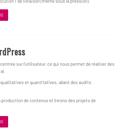
écution / de livraison (même sous la pression).
US
rdPress
ntrée sur l’utilisateur, ce qui nous permet de réaliser des
al.
alitatives et quantitatives, allant des audits
 production de contenus et livrons des projets de
US